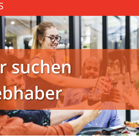
S
r suchen
ebhaber